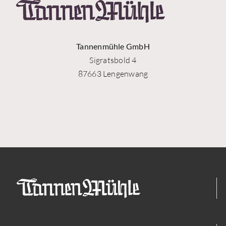
Tannenmühle GmbH
Sigratsbold 4
87663 Lengenwang